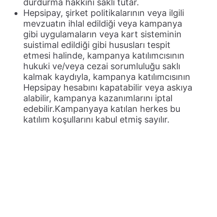
durdurma hakkını saklı tutar.
Hepsipay, şirket politikalarının veya ilgili
mevzuatın ihlal edildiği veya kampanya
gibi uygulamaların veya kart sisteminin
suistimal edildiği gibi hususları tespit
etmesi halinde, kampanya katılımcısının
hukuki ve/veya cezai sorumluluğu saklı
kalmak kaydıyla, kampanya katılımcısının
Hepsipay hesabını kapatabilir veya askıya
alabilir, kampanya kazanımlarını iptal
edebilir.Kampanyaya katılan herkes bu
katılım koşullarını kabul etmiş sayılır.